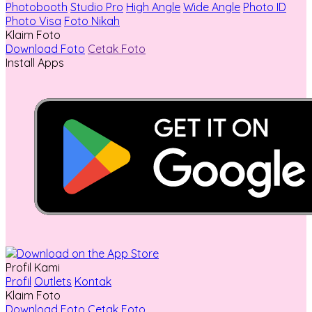
Photobooth
Studio Pro
High Angle
Wide Angle
Photo ID
Photo Visa
Foto Nikah
Klaim Foto
Download Foto
Cetak Foto
Install Apps
Profil Kami
Profil
Outlets
Kontak
Klaim Foto
Download Foto
Cetak Foto