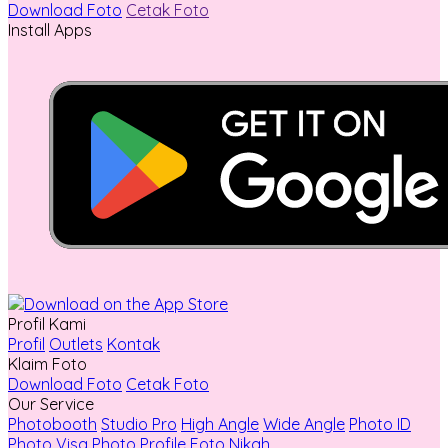
Download Foto
Cetak Foto
Install Apps
Profil Kami
Profil
Outlets
Kontak
Klaim Foto
Download Foto
Cetak Foto
Our Service
Photobooth
Studio Pro
High Angle
Wide Angle
Photo ID
Photo Visa
Photo Profile
Foto Nikah