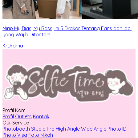
Mirip My Bias, My Boss, Ini 5 Drakor Tentang Fans dan Idol
yang Wajib Ditonton!
K-Drama
Profil Kami
Profil
Outlets
Kontak
Our Service
Photobooth
Studio Pro
High Angle
Wide Angle
Photo ID
Photo Visa
Foto Nikah