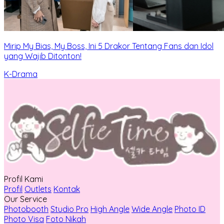
Mirip My Bias, My Boss, Ini 5 Drakor Tentang Fans dan Idol
yang Wajib Ditonton!
K-Drama
Profil Kami
Profil
Outlets
Kontak
Our Service
Photobooth
Studio Pro
High Angle
Wide Angle
Photo ID
Photo Visa
Foto Nikah