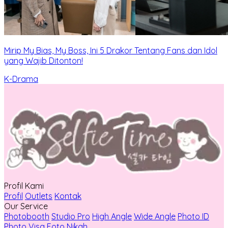
Mirip My Bias, My Boss, Ini 5 Drakor Tentang Fans dan Idol
yang Wajib Ditonton!
K-Drama
Profil Kami
Profil
Outlets
Kontak
Our Service
Photobooth
Studio Pro
High Angle
Wide Angle
Photo ID
Photo Visa
Foto Nikah