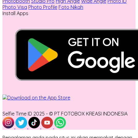
Photobooth
Studio Pro
High Angle
Wide Angle
Photo ID
Photo Visa
Photo Profile
Foto Nikah
Install Apps
Selfie Time ID 2025 - © PT FOTOBOX KREASI INDONESIA
Pengalaman anda pada situs ini akan meningkat dengan