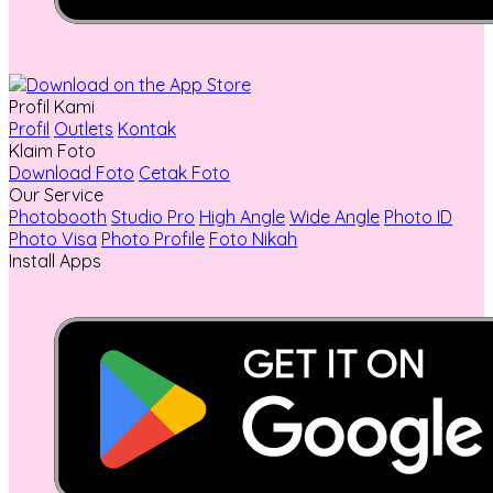
Profil Kami
Profil
Outlets
Kontak
Klaim Foto
Download Foto
Cetak Foto
Our Service
Photobooth
Studio Pro
High Angle
Wide Angle
Photo ID
Photo Visa
Photo Profile
Foto Nikah
Install Apps