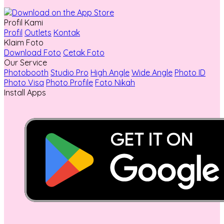
Profil Kami
Profil
Outlets
Kontak
Klaim Foto
Download Foto
Cetak Foto
Our Service
Photobooth
Studio Pro
High Angle
Wide Angle
Photo ID
Photo Visa
Photo Profile
Foto Nikah
Install Apps