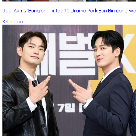
Jadi Aktris 'Bunglon', Ini Top 10 Drama Park Eun Bin yang W
K-Drama