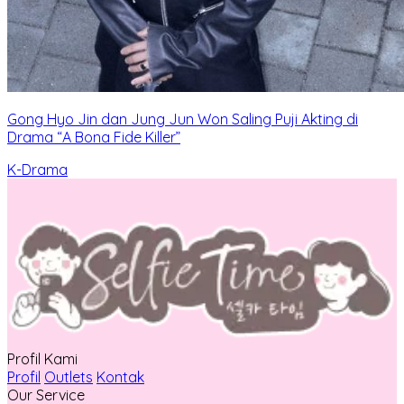
Gong Hyo Jin dan Jung Jun Won Saling Puji Akting di
Drama “A Bona Fide Killer”
K-Drama
Profil Kami
Profil
Outlets
Kontak
Our Service