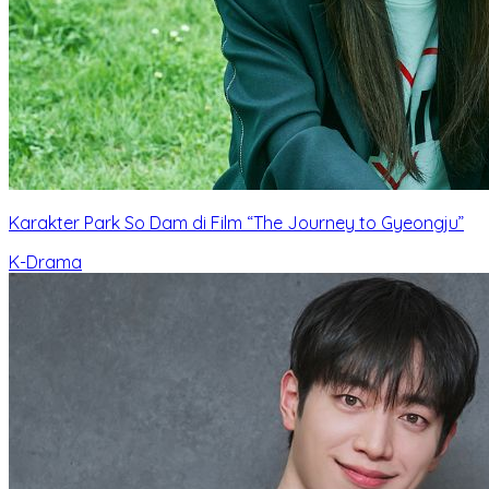
Karakter Park So Dam di Film “The Journey to Gyeongju”
K-Drama