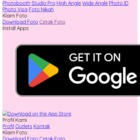
Photobooth
Studio Pro
High Angle
Wide Angle
Photo ID
Photo Visa
Foto Nikah
Klaim Foto
Download Foto
Cetak Foto
Install Apps
Profil Kami
Profil
Outlets
Kontak
Klaim Foto
Download Foto
Cetak Foto