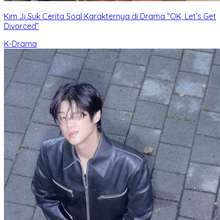
Kim Ji Suk Cerita Soal Karakternya di Drama “OK, Let’s Get
Divorced”
K-Drama