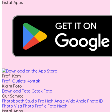
Install Apps
Profil Kami
Profil
Outlets
Kontak
Klaim Foto
Download Foto
Cetak Foto
Our Service
Photobooth
Studio Pro
High Angle
Wide Angle
Photo ID
Photo Visa
Photo Profile
Foto Nikah
Install Apps