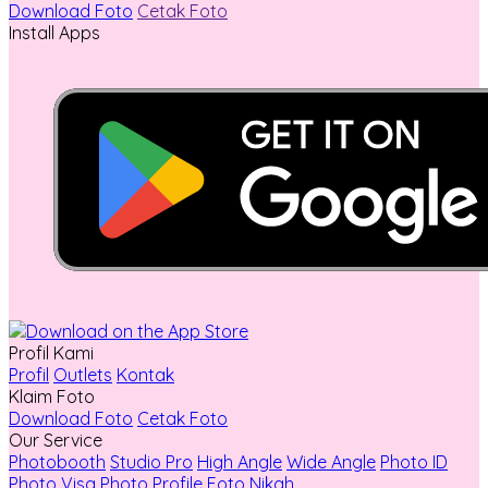
Download Foto
Cetak Foto
Install Apps
Profil Kami
Profil
Outlets
Kontak
Klaim Foto
Download Foto
Cetak Foto
Our Service
Photobooth
Studio Pro
High Angle
Wide Angle
Photo ID
Photo Visa
Photo Profile
Foto Nikah