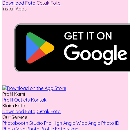
Download Foto
Cetak Foto
Install Apps
Profil Kami
Profil
Outlets
Kontak
Klaim Foto
Download Foto
Cetak Foto
Our Service
Photobooth
Studio Pro
High Angle
Wide Angle
Photo ID
Photo Visa
Photo Profile
Foto Nikah